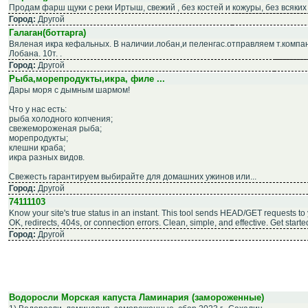
Продам фарш щуки с реки Иртыш, свежий , без костей и кожуры, без всяких д
Город:
Другой
Галаган(боттарга)
Вяленая икра кефальных. В наличии.лобан,и пеленгас.отправляем т.компан
Лобана. 10т. .
Город:
Другой
Рыба,морепродукты,икра, филе ...
Дары моря с дымным шармом!
Что у нас есть:
рыба холодного копчения;
свежемороженая рыба;
морепродукты;
клешни краба;
икра разных видов.
Свежесть гарантируем выбирайте для домашних ужинов или...
Город:
Другой
74111103
Know your site's true status in an instant. This tool sends HEAD/GET requests t
OK, redirects, 404s, or connection errors. Clean, simple, and effective. Get started 
Город:
Другой
Водоросли Морская капуста Ламинария (замороженные)